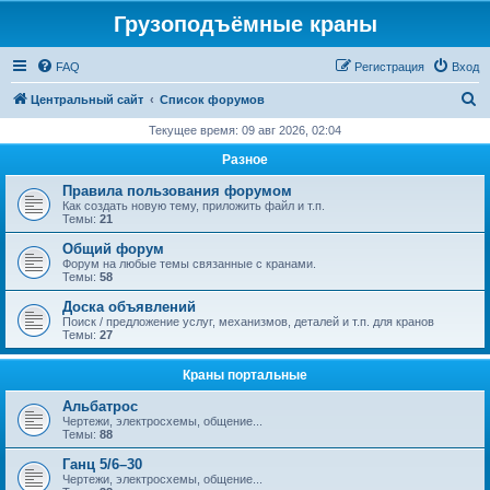
Грузоподъёмные краны
FAQ
Регистрация
Вход
П
Центральный сайт
Список форумов
о
Текущее время: 09 авг 2026, 02:04
и
Разное
с
Правила пользования форумом
к
Как создать новую тему, приложить файл и т.п.
Темы:
21
Общий форум
Форум на любые темы связанные с кранами.
Темы:
58
Доска объявлений
Поиск / предложение услуг, механизмов, деталей и т.п. для кранов
Темы:
27
Краны портальные
Альбатрос
Чертежи, электросхемы, общение...
Темы:
88
Ганц 5/6–30
Чертежи, электросхемы, общение...