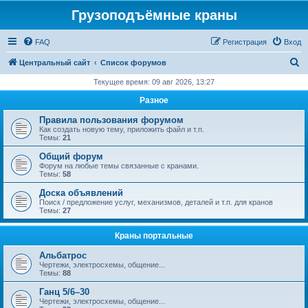
Грузоподъёмные краны
FAQ
Регистрация
Вход
П
Центральный сайт
Список форумов
о
Текущее время: 09 авг 2026, 13:27
и
Разное
с
Правила пользования форумом
к
Как создать новую тему, приложить файл и т.п.
Темы:
21
Общий форум
Форум на любые темы связанные с кранами.
Темы:
58
Доска объявлений
Поиск / предложение услуг, механизмов, деталей и т.п. для кранов
Темы:
27
Краны портальные
Альбатрос
Чертежи, электросхемы, общение...
Темы:
88
Ганц 5/6–30
Чертежи, электросхемы, общение...