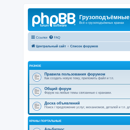
Грузоподъёмные
Всё о грузоподъёмных кранах
Ссылки
FAQ
Центральный сайт
Список форумов
РАЗНОЕ
Правила пользования форумом
Как создать новую тему, приложить файл и т.п.
Общий форум
Форум на любые темы связанные с кранами.
Доска объявлений
Поиск / предложение услуг, механизмов, деталей и т.п. д
КРАНЫ ПОРТАЛЬНЫЕ
Альбатрос