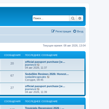
Поиск
Расширенный по
Регистрация
Вход
Текущее время: 08 авг 2026, 13:04
СООБЩЕНИЯ
ПОСЛЕДНЕЕ СООБЩЕНИЕ
official passport purchase [w…
20
П
jeannevol
е
04 авг 2026, 11:37
р
е
SodaSlim Reviews 2026: Honest…
67
й
П
sodaslimcapsules
т
е
Сегодня, 09:45
и
р
к
е
official passport purchase [w…
27
п
й
П
jeannevol
о
т
е
04 авг 2026, 11:39
с
и
р
л
к
е
е
п
й
СООБЩЕНИЯ
ПОСЛЕДНЕЕ СООБЩЕНИЕ
д
о
т
н
с
и
Trovicielo Recensioni 2026 - …
е
л