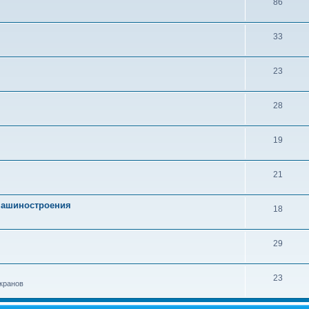
86
33
23
28
19
21
 машиностроения
18
29
23
кранов