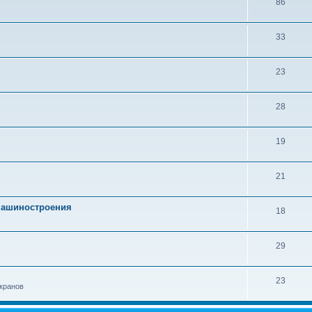
86
33
23
28
19
21
 машиностроения
18
29
23
кранов