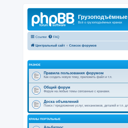
Грузоподъёмные
Всё о грузоподъёмных кранах
Ссылки
FAQ
Центральный сайт
Список форумов
РАЗНОЕ
Правила пользования форумом
Как создать новую тему, приложить файл и т.п.
Общий форум
Форум на любые темы связанные с кранами.
Доска объявлений
Поиск / предложение услуг, механизмов, деталей и т.п. д
КРАНЫ ПОРТАЛЬНЫЕ
Альбатрос