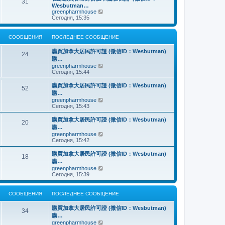
о
31
й
щ
с
н
Wesbutman…
с
т
е
о
е
П
greenpharmhouse
л
и
н
о
м
е
Сегодня, 15:35
е
к
и
б
у
р
д
п
ю
щ
с
е
н
о
е
о
й
е
СООБЩЕНИЯ
ПОСЛЕДНЕЕ СООБЩЕНИЕ
с
н
о
т
м
л
и
б
и
у
е
購買加拿大居民許可證 (微信ID：Wesbutman)
ю
щ
к
24
с
д
購…
е
п
о
н
н
о
П
greenpharmhouse
о
е
и
с
е
Сегодня, 15:44
б
м
ю
л
р
щ
у
е
е
е
購買加拿大居民許可證 (微信ID：Wesbutman)
с
52
д
й
н
購…
о
н
т
и
о
П
greenpharmhouse
е
и
ю
б
е
Сегодня, 15:43
м
к
щ
р
у
п
е
е
購買加拿大居民許可證 (微信ID：Wesbutman)
с
о
20
н
й
о
с
購…
и
т
о
л
П
greenpharmhouse
ю
и
б
е
е
Сегодня, 15:42
к
щ
д
р
п
е
н
е
購買加拿大居民許可證 (微信ID：Wesbutman)
о
н
е
18
й
с
購…
и
м
т
л
ю
у
П
greenpharmhouse
и
е
с
е
Сегодня, 15:39
к
д
о
р
п
н
о
е
о
е
б
й
СООБЩЕНИЯ
ПОСЛЕДНЕЕ СООБЩЕНИЕ
с
м
щ
т
л
у
е
и
е
購買加拿大居民許可證 (微信ID：Wesbutman)
с
н
к
34
д
о
購…
и
п
н
о
ю
о
П
greenpharmhouse
е