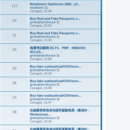
и
м
е
Rendistero Opiniones 2026 -¿E…
к
117
у
д
П
rendistero
п
с
н
е
Сегодня, 15:40
о
о
е
р
с
о
м
е
Buy Real and Fake Passports o…
л
б
54
у
й
П
greenpharmhouse
е
щ
с
т
е
Сегодня, 15:50
д
е
о
и
р
н
н
о
к
е
Buy Real and Fake Passports o…
е
и
б
31
п
й
П
greenpharmhouse
м
ю
щ
о
т
е
Сегодня, 15:34
у
е
с
и
р
с
н
л
к
е
о
無需考試購買 IELTS、PMP、NEBOSH、
и
е
34
п
й
о
NCLEX…
ю
д
о
т
б
П
greenpharmhouse
н
с
и
щ
е
Сегодня, 15:50
е
л
к
е
р
м
е
п
н
е
Buy fake usd/aud/cad/CNY/euro…
у
д
о
20
и
й
П
greenpharmhouse
с
н
с
ю
т
е
Сегодня, 15:34
о
е
л
и
р
о
м
е
к
е
б
Buy fake usd/aud/cad/CNY/euro…
у
д
34
п
й
щ
П
greenpharmhouse
с
н
о
т
е
е
Сегодня, 15:49
о
е
с
и
н
р
о
м
л
к
и
е
б
Buy fake usd/aud/cad/CNY/euro…
у
е
24
п
ю
й
щ
П
greenpharmhouse
с
д
о
т
е
е
Сегодня, 15:47
о
н
с
и
н
р
о
е
л
к
и
е
б
在線購買香港身份證和駕駛執照（微信ID：
м
е
39
п
ю
й
щ
Wesbutman…
у
д
о
т
е
П
greenpharmhouse
с
н
с
и
н
е
Сегодня, 15:45
о
е
л
к
и
р
о
м
е
п
ю
е
б
у
在線購買香港身份證和駕駛執照（微信ID：
д