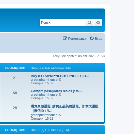
Поиск
Расширенный по
Регистрация
Вход
Текущее время: 08 авг 2026, 21:24
СООБЩЕНИЯ
ПОСЛЕДНЕЕ СООБЩЕНИЕ
Buy IELTS/PMP/NEBOSH/NCLEX,CI…
21
П
greenpharmhouse
е
Сегодня, 15:32
р
е
Compre pasaportes reales y fa…
68
й
П
greenpharmhouse
т
е
Сегодня, 15:32
и
р
к
е
購買真假護照, 購買正品美國護照、加拿大護照
28
п
й
（微信ID：W…
о
т
П
greenpharmhouse
с
и
е
Сегодня, 15:32
л
к
р
е
п
е
д
о
й
н
СООБЩЕНИЯ
ПОСЛЕДНЕЕ СООБЩЕНИЕ
с
т
е
л