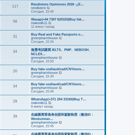
и
м
е
Rendistero Opiniones 2026 -¿E…
к
117
у
д
П
rendistero
п
с
н
е
Сегодня, 15:40
о
о
е
р
с
о
м
е
Wasap{+44 7397 620325}Buy fak…
л
б
58
у
й
П
makeolis11
е
щ
с
т
е
11 минут назад
д
е
о
и
р
н
н
о
к
е
Buy Real and Fake Passports o…
е
и
б
31
п
й
П
greenpharmhouse
м
ю
щ
о
т
е
Сегодня, 15:34
у
е
с
и
р
с
н
л
к
е
о
無需考試購買 IELTS、PMP、NEBOSH、
и
е
34
п
й
о
NCLEX…
ю
д
о
т
б
П
greenpharmhouse
н
с
и
щ
е
Сегодня, 15:50
е
л
к
е
р
м
е
п
н
е
Buy fake usd/aud/cad/CNY/euro…
у
д
о
20
и
й
П
greenpharmhouse
с
н
с
ю
т
е
Сегодня, 15:34
о
е
л
и
р
о
м
е
к
е
б
Buy fake usd/aud/cad/CNY/euro…
у
д
34
п
й
щ
П
greenpharmhouse
с
н
о
т
е
е
Сегодня, 15:49
о
е
с
и
н
р
о
м
л
к
и
е
б
WhatsApp(+371 204 33160)Buy T…
у
е
29
п
ю
й
щ
П
makeolis11
с
д
о
т
е
е
6 минут назад
о
н
с
и
н
р
о
е
л
к
и
е
б
在線購買香港身份證和駕駛執照（微信ID：
м
е
39
п
ю
й
щ
Wesbutman…
у
д
о
т
е
П
greenpharmhouse
с
н
с
и
н
е
Сегодня, 15:45
о
е
л
к
и
р
о
м
е
п
ю
е
б
у
在線購買香港身份證和駕駛執照（微信ID：
д