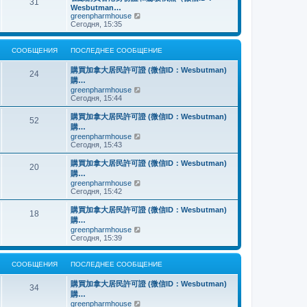
о
31
й
щ
с
н
Wesbutman…
с
т
е
о
е
П
greenpharmhouse
л
и
н
о
м
е
Сегодня, 15:35
е
к
и
б
у
р
д
п
ю
щ
с
е
н
о
е
о
й
е
СООБЩЕНИЯ
ПОСЛЕДНЕЕ СООБЩЕНИЕ
с
н
о
т
м
л
и
б
и
у
е
購買加拿大居民許可證 (微信ID：Wesbutman)
ю
щ
к
24
с
д
購…
е
п
о
н
н
о
П
greenpharmhouse
о
е
и
с
е
Сегодня, 15:44
б
м
ю
л
р
щ
у
е
е
е
購買加拿大居民許可證 (微信ID：Wesbutman)
с
52
д
й
н
購…
о
н
т
и
о
П
greenpharmhouse
е
и
ю
б
е
Сегодня, 15:43
м
к
щ
р
у
п
е
е
購買加拿大居民許可證 (微信ID：Wesbutman)
с
о
20
н
й
о
с
購…
и
т
о
л
П
greenpharmhouse
ю
и
б
е
е
Сегодня, 15:42
к
щ
д
р
п
е
н
е
購買加拿大居民許可證 (微信ID：Wesbutman)
о
н
е
18
й
с
購…
и
м
т
л
ю
у
П
greenpharmhouse
и
е
с
е
Сегодня, 15:39
к
д
о
р
п
н
о
е
о
е
б
й
СООБЩЕНИЯ
ПОСЛЕДНЕЕ СООБЩЕНИЕ
с
м
щ
т
л
у
е
и
е
購買加拿大居民許可證 (微信ID：Wesbutman)
с
н
к
34
д
о
購…
и
п
н
о
ю
о
П
greenpharmhouse
е