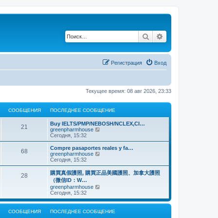
Поиск
Расширенный по
Регистрация
Вход
Текущее время: 08 авг 2026, 23:33
СООБЩЕНИЯ
ПОСЛЕДНЕЕ СООБЩЕНИЕ
Buy IELTS/PMP/NEBOSH/NCLEX,CI…
21
П
greenpharmhouse
е
Сегодня, 15:32
р
е
Compre pasaportes reales y fa…
68
й
П
greenpharmhouse
т
е
Сегодня, 15:32
и
р
к
е
購買真假護照, 購買正品美國護照、加拿大護照
28
п
й
（微信ID：W…
о
т
П
greenpharmhouse
с
и
е
Сегодня, 15:32
л
к
р
е
п
е
д
о
й
н
СООБЩЕНИЯ
ПОСЛЕДНЕЕ СООБЩЕНИЕ
с
т
е
л