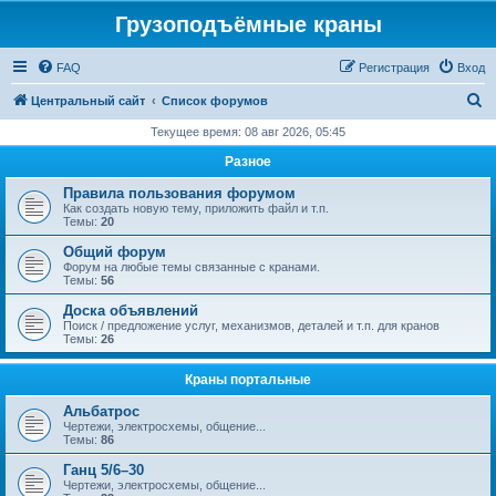
Грузоподъёмные краны
FAQ
Регистрация
Вход
П
Центральный сайт
Список форумов
о
Текущее время: 08 авг 2026, 05:45
и
Разное
с
Правила пользования форумом
к
Как создать новую тему, приложить файл и т.п.
Темы:
20
Общий форум
Форум на любые темы связанные с кранами.
Темы:
56
Доска объявлений
Поиск / предложение услуг, механизмов, деталей и т.п. для кранов
Темы:
26
Краны портальные
Альбатрос
Чертежи, электросхемы, общение...
Темы:
86
Ганц 5/6–30
Чертежи, электросхемы, общение...