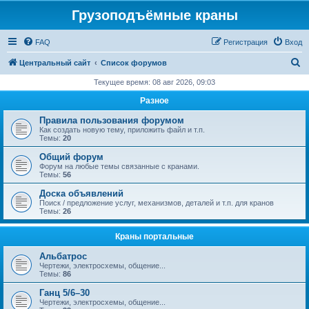
Грузоподъёмные краны
FAQ
Регистрация
Вход
П
Центральный сайт
Список форумов
о
Текущее время: 08 авг 2026, 09:03
и
Разное
с
Правила пользования форумом
к
Как создать новую тему, приложить файл и т.п.
Темы:
20
Общий форум
Форум на любые темы связанные с кранами.
Темы:
56
Доска объявлений
Поиск / предложение услуг, механизмов, деталей и т.п. для кранов
Темы:
26
Краны портальные
Альбатрос
Чертежи, электросхемы, общение...
Темы:
86
Ганц 5/6–30
Чертежи, электросхемы, общение...