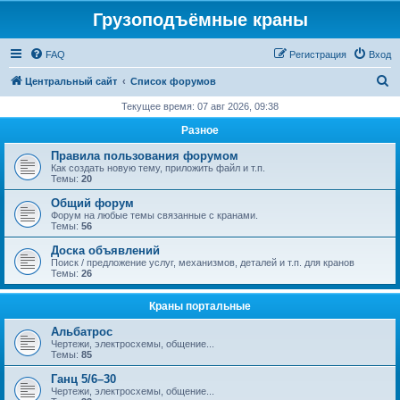
Грузоподъёмные краны
FAQ
Регистрация
Вход
П
Центральный сайт
Список форумов
о
Текущее время: 07 авг 2026, 09:38
и
Разное
с
Правила пользования форумом
к
Как создать новую тему, приложить файл и т.п.
Темы:
20
Общий форум
Форум на любые темы связанные с кранами.
Темы:
56
Доска объявлений
Поиск / предложение услуг, механизмов, деталей и т.п. для кранов
Темы:
26
Краны портальные
Альбатрос
Чертежи, электросхемы, общение...
Темы:
85
Ганц 5/6–30
Чертежи, электросхемы, общение...