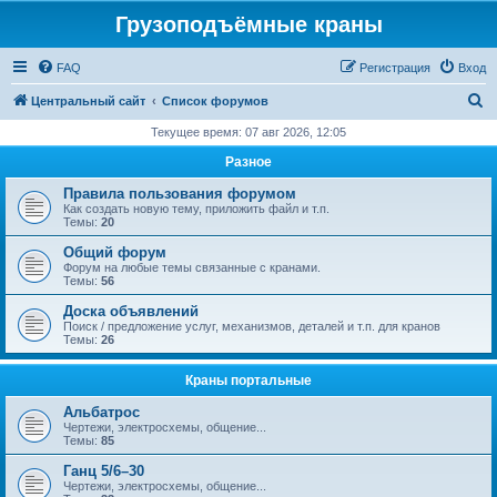
Грузоподъёмные краны
FAQ
Регистрация
Вход
П
Центральный сайт
Список форумов
о
Текущее время: 07 авг 2026, 12:05
и
Разное
с
Правила пользования форумом
к
Как создать новую тему, приложить файл и т.п.
Темы:
20
Общий форум
Форум на любые темы связанные с кранами.
Темы:
56
Доска объявлений
Поиск / предложение услуг, механизмов, деталей и т.п. для кранов
Темы:
26
Краны портальные
Альбатрос
Чертежи, электросхемы, общение...
Темы:
85
Ганц 5/6–30
Чертежи, электросхемы, общение...