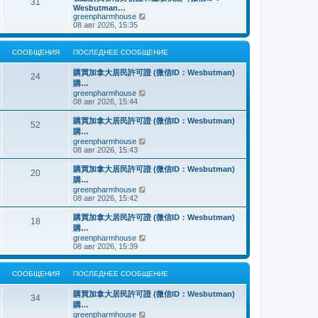
о
31
й
щ
с
н
Wesbutman…
с
т
е
о
е
П
greenpharmhouse
л
и
н
о
м
е
08 авг 2026, 15:35
е
к
и
б
у
р
д
п
ю
щ
с
е
н
о
е
о
й
е
СООБЩЕНИЯ
ПОСЛЕДНЕЕ СООБЩЕНИЕ
с
н
о
т
м
л
и
б
и
у
е
購買加拿大居民許可證 (微信ID：Wesbutman)
ю
щ
к
24
с
д
購…
е
п
о
н
н
о
П
greenpharmhouse
о
е
и
с
е
08 авг 2026, 15:44
б
м
ю
л
р
щ
у
е
е
е
購買加拿大居民許可證 (微信ID：Wesbutman)
с
52
д
й
н
購…
о
н
т
и
о
П
greenpharmhouse
е
и
ю
б
е
08 авг 2026, 15:43
м
к
щ
р
у
п
е
е
購買加拿大居民許可證 (微信ID：Wesbutman)
с
о
20
н
й
о
с
購…
и
т
о
л
П
greenpharmhouse
ю
и
б
е
е
08 авг 2026, 15:42
к
щ
д
р
п
е
н
е
購買加拿大居民許可證 (微信ID：Wesbutman)
о
н
е
18
й
с
購…
и
м
т
л
ю
у
П
greenpharmhouse
и
е
с
е
08 авг 2026, 15:39
к
д
о
р
п
н
о
е
о
е
б
й
СООБЩЕНИЯ
ПОСЛЕДНЕЕ СООБЩЕНИЕ
с
м
щ
т
л
у
е
и
е
購買加拿大居民許可證 (微信ID：Wesbutman)
с
н
к
34
д
о
購…
и
п
н
о
ю
о
П
greenpharmhouse
е