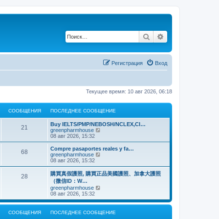
Поиск
Расширенный по
Регистрация
Вход
Текущее время: 10 авг 2026, 06:18
СООБЩЕНИЯ
ПОСЛЕДНЕЕ СООБЩЕНИЕ
Buy IELTS/PMP/NEBOSH/NCLEX,CI…
21
П
greenpharmhouse
е
08 авг 2026, 15:32
р
е
Compre pasaportes reales y fa…
68
й
П
greenpharmhouse
т
е
08 авг 2026, 15:32
и
р
к
е
購買真假護照, 購買正品美國護照、加拿大護照
28
п
й
（微信ID：W…
о
т
П
greenpharmhouse
с
и
е
08 авг 2026, 15:32
л
к
р
е
п
е
д
о
й
н
СООБЩЕНИЯ
ПОСЛЕДНЕЕ СООБЩЕНИЕ
с
т
е
л