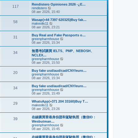
и
м
е
Rendistero Opiniones 2026 -¿E…
к
117
у
д
П
rendistero
п
с
н
е
08 авг 2026, 15:40
о
о
е
р
с
о
м
е
Wasap{+44 7397 620325}Buy fak…
л
б
58
у
й
П
makeolis11
е
щ
с
т
е
08 авг 2026, 23:21
д
е
о
и
р
н
н
о
к
е
Buy Real and Fake Passports o…
е
и
б
31
п
й
П
greenpharmhouse
м
ю
щ
о
т
е
08 авг 2026, 15:34
у
е
с
и
р
с
н
л
к
е
о
無需考試購買 IELTS、PMP、NEBOSH、
и
е
34
п
й
о
NCLEX…
ю
д
о
т
б
П
greenpharmhouse
н
с
и
щ
е
08 авг 2026, 15:50
е
л
к
е
р
м
е
п
н
е
Buy fake usd/aud/cad/CNY/euro…
у
д
о
20
и
й
П
greenpharmhouse
с
н
с
ю
т
е
08 авг 2026, 15:34
о
е
л
и
р
о
м
е
к
е
б
Buy fake usd/aud/cad/CNY/euro…
у
д
34
п
й
щ
П
greenpharmhouse
с
н
о
т
е
е
08 авг 2026, 15:49
о
е
с
и
н
р
о
м
л
к
и
е
б
WhatsApp(+371 204 33160)Buy T…
у
е
29
п
ю
й
щ
П
makeolis11
с
д
о
т
е
е
08 авг 2026, 23:26
о
н
с
и
н
р
о
е
л
к
и
е
б
在線購買香港身份證和駕駛執照（微信ID：
м
е
39
п
ю
й
щ
Wesbutman…
у
д
о
т
е
П
greenpharmhouse
с
н
с
и
н
е
08 авг 2026, 15:45
о
е
л
к
и
р
о
м
е
п
ю
е
б
у
在線購買香港身份證和駕駛執照（微信ID：
д