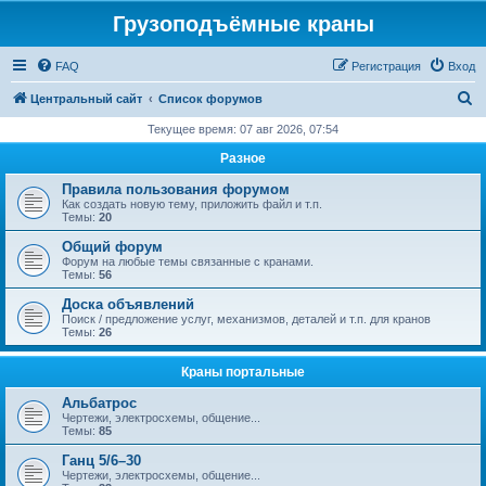
Грузоподъёмные краны
FAQ
Регистрация
Вход
П
Центральный сайт
Список форумов
о
Текущее время: 07 авг 2026, 07:54
и
Разное
с
Правила пользования форумом
к
Как создать новую тему, приложить файл и т.п.
Темы:
20
Общий форум
Форум на любые темы связанные с кранами.
Темы:
56
Доска объявлений
Поиск / предложение услуг, механизмов, деталей и т.п. для кранов
Темы:
26
Краны портальные
Альбатрос
Чертежи, электросхемы, общение...
Темы:
85
Ганц 5/6–30
Чертежи, электросхемы, общение...