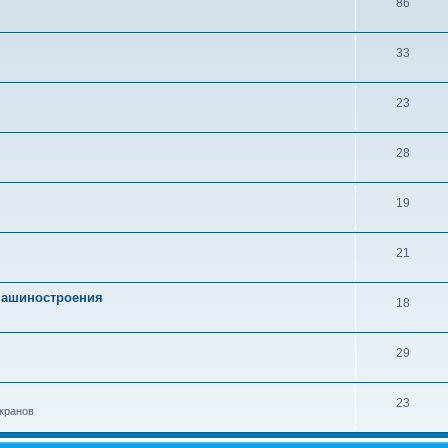
86
33
23
28
19
21
 машиностроения
18
29
23
кранов