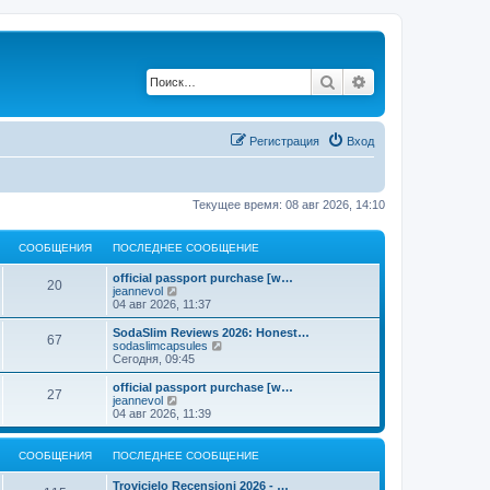
Поиск
Расширенный по
Регистрация
Вход
Текущее время: 08 авг 2026, 14:10
СООБЩЕНИЯ
ПОСЛЕДНЕЕ СООБЩЕНИЕ
official passport purchase [w…
20
П
jeannevol
е
04 авг 2026, 11:37
р
е
SodaSlim Reviews 2026: Honest…
67
й
П
sodaslimcapsules
т
е
Сегодня, 09:45
и
р
к
е
official passport purchase [w…
27
п
й
П
jeannevol
о
т
е
04 авг 2026, 11:39
с
и
р
л
к
е
е
п
й
СООБЩЕНИЯ
ПОСЛЕДНЕЕ СООБЩЕНИЕ
д
о
т
н
с
и
Trovicielo Recensioni 2026 - …
е
л