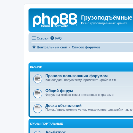
Грузоподъёмные
Всё о грузоподъёмных кранах
Ссылки
FAQ
Центральный сайт
Список форумов
РАЗНОЕ
Правила пользования форумом
Как создать новую тему, приложить файл и т.п.
Общий форум
Форум на любые темы связанные с кранами.
Доска объявлений
Поиск / предложение услуг, механизмов, деталей и т.п. д
КРАНЫ ПОРТАЛЬНЫЕ
Альбатрос