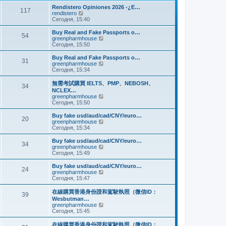
и
м
е
Rendistero Opiniones 2026 -¿E…
к
117
у
д
П
rendistero
п
с
н
е
Сегодня, 15:40
о
о
е
р
с
о
м
е
Buy Real and Fake Passports o…
л
б
54
у
й
П
greenpharmhouse
е
щ
с
т
е
Сегодня, 15:50
д
е
о
и
р
н
н
о
к
е
Buy Real and Fake Passports o…
е
и
б
31
п
й
П
greenpharmhouse
м
ю
щ
о
т
е
Сегодня, 15:34
у
е
с
и
р
с
н
л
к
е
о
無需考試購買 IELTS、PMP、NEBOSH、
и
е
34
п
й
о
NCLEX…
ю
д
о
т
б
П
greenpharmhouse
н
с
и
щ
е
Сегодня, 15:50
е
л
к
е
р
м
е
п
н
е
Buy fake usd/aud/cad/CNY/euro…
у
д
о
20
и
й
П
greenpharmhouse
с
н
с
ю
т
е
Сегодня, 15:34
о
е
л
и
р
о
м
е
к
е
б
Buy fake usd/aud/cad/CNY/euro…
у
д
34
п
й
щ
П
greenpharmhouse
с
н
о
т
е
е
Сегодня, 15:49
о
е
с
и
н
р
о
м
л
к
и
е
б
Buy fake usd/aud/cad/CNY/euro…
у
е
24
п
ю
й
щ
П
greenpharmhouse
с
д
о
т
е
е
Сегодня, 15:47
о
н
с
и
н
р
о
е
л
к
и
е
б
在線購買香港身份證和駕駛執照（微信ID：
м
е
39
п
ю
й
щ
Wesbutman…
у
д
о
т
е
П
greenpharmhouse
с
н
с
и
н
е
Сегодня, 15:45
о
е
л
к
и
р
о
м
е
п
ю
е
б
у
在線購買香港身份證和駕駛執照（微信ID：
д