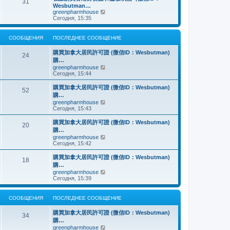
о
31
й
щ
с
н
Wesbutman…
с
т
е
о
е
П
greenpharmhouse
л
и
н
о
м
е
Сегодня, 15:35
е
к
и
б
у
р
д
п
ю
щ
с
е
н
о
е
о
й
е
СООБЩЕНИЯ
ПОСЛЕДНЕЕ СООБЩЕНИЕ
с
н
о
т
м
л
и
б
и
у
е
購買加拿大居民許可證 (微信ID：Wesbutman)
ю
щ
к
24
с
д
購…
е
п
о
н
н
о
П
greenpharmhouse
о
е
и
с
е
Сегодня, 15:44
б
м
ю
л
р
щ
у
е
е
е
購買加拿大居民許可證 (微信ID：Wesbutman)
с
52
д
й
н
購…
о
н
т
и
о
П
greenpharmhouse
е
и
ю
б
е
Сегодня, 15:43
м
к
щ
р
у
п
е
е
購買加拿大居民許可證 (微信ID：Wesbutman)
с
о
20
н
й
о
с
購…
и
т
о
л
П
greenpharmhouse
ю
и
б
е
е
Сегодня, 15:42
к
щ
д
р
п
е
н
е
購買加拿大居民許可證 (微信ID：Wesbutman)
о
н
е
18
й
с
購…
и
м
т
л
ю
у
П
greenpharmhouse
и
е
с
е
Сегодня, 15:39
к
д
о
р
п
н
о
е
о
е
б
й
СООБЩЕНИЯ
ПОСЛЕДНЕЕ СООБЩЕНИЕ
с
м
щ
т
л
у
е
и
е
購買加拿大居民許可證 (微信ID：Wesbutman)
с
н
к
34
д
о
購…
и
п
н
о
ю
о
П
greenpharmhouse
е