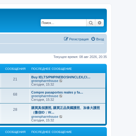
Поиск
Расширенный по
Регистрация
Вход
Текущее время: 08 авг 2026, 20:35
СООБЩЕНИЯ
ПОСЛЕДНЕЕ СООБЩЕНИЕ
Buy IELTS/PMP/NEBOSH/NCLEX,CI…
21
П
greenpharmhouse
е
Сегодня, 15:32
р
е
Compre pasaportes reales y fa…
68
й
П
greenpharmhouse
т
е
Сегодня, 15:32
и
р
к
е
購買真假護照, 購買正品美國護照、加拿大護照
28
п
й
（微信ID：W…
о
т
П
greenpharmhouse
с
и
е
Сегодня, 15:32
л
к
р
е
п
е
д
о
й
н
СООБЩЕНИЯ
ПОСЛЕДНЕЕ СООБЩЕНИЕ
с
т
е
л