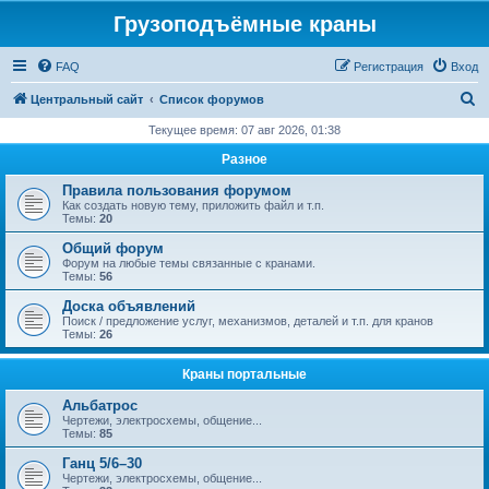
Грузоподъёмные краны
FAQ
Регистрация
Вход
П
Центральный сайт
Список форумов
о
Текущее время: 07 авг 2026, 01:38
и
Разное
с
Правила пользования форумом
к
Как создать новую тему, приложить файл и т.п.
Темы:
20
Общий форум
Форум на любые темы связанные с кранами.
Темы:
56
Доска объявлений
Поиск / предложение услуг, механизмов, деталей и т.п. для кранов
Темы:
26
Краны портальные
Альбатрос
Чертежи, электросхемы, общение...
Темы:
85
Ганц 5/6–30
Чертежи, электросхемы, общение...