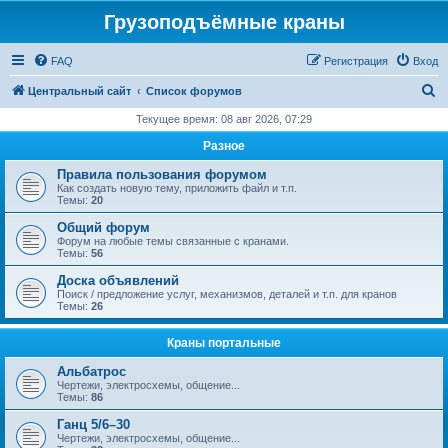
Грузоподъёмные краны
FAQ
Регистрация
Вход
П
Центральный сайт
Список форумов
о
Текущее время: 08 авг 2026, 07:29
и
Разное
с
Правила пользования форумом
к
Как создать новую тему, приложить файл и т.п.
Темы:
20
Общий форум
Форум на любые темы связанные с кранами.
Темы:
56
Доска объявлений
Поиск / предложение услуг, механизмов, деталей и т.п. для кранов
Темы:
26
Краны портальные
Альбатрос
Чертежи, электросхемы, общение...
Темы:
86
Ганц 5/6–30
Чертежи, электросхемы, общение...