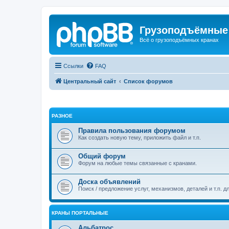
Грузоподъёмные
Всё о грузоподъёмных кранах
Ссылки
FAQ
Центральный сайт
Список форумов
РАЗНОЕ
Правила пользования форумом
Как создать новую тему, приложить файл и т.п.
Общий форум
Форум на любые темы связанные с кранами.
Доска объявлений
Поиск / предложение услуг, механизмов, деталей и т.п. д
КРАНЫ ПОРТАЛЬНЫЕ
Альбатрос