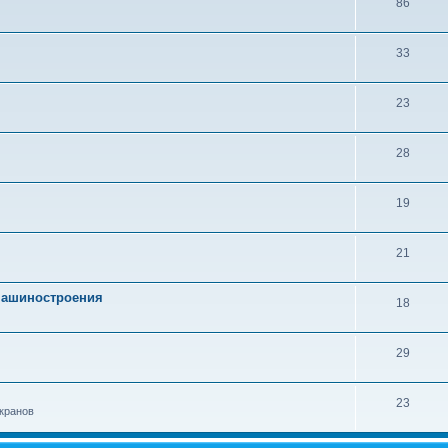
86
33
23
28
19
21
 машиностроения
18
29
23
кранов