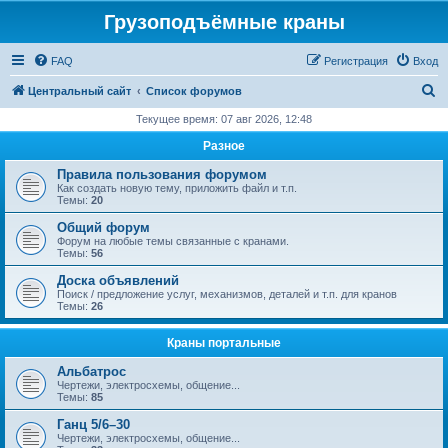
Грузоподъёмные краны
FAQ
Регистрация
Вход
П
Центральный сайт
Список форумов
о
Текущее время: 07 авг 2026, 12:48
и
Разное
с
Правила пользования форумом
к
Как создать новую тему, приложить файл и т.п.
Темы:
20
Общий форум
Форум на любые темы связанные с кранами.
Темы:
56
Доска объявлений
Поиск / предложение услуг, механизмов, деталей и т.п. для кранов
Темы:
26
Краны портальные
Альбатрос
Чертежи, электросхемы, общение...
Темы:
85
Ганц 5/6–30
Чертежи, электросхемы, общение...