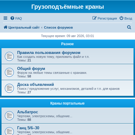
Грузоподъёмные краны
FAQ
Регистрация
Вход
П
Центральный сайт
Список форумов
о
Текущее время: 09 авг 2026, 03:01
и
Разное
с
Правила пользования форумом
к
Как создать новую тему, приложить файл и т.п.
Темы:
21
Общий форум
Форум на любые темы связанные с кранами.
Темы:
58
Доска объявлений
Поиск / предложение услуг, механизмов, деталей и т.п. для кранов
Темы:
27
Краны портальные
Альбатрос
Чертежи, электросхемы, общение...
Темы:
88
Ганц 5/6–30
Чертежи, электросхемы, общение...