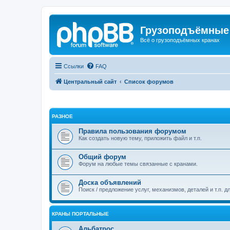
Грузоподъёмные
Всё о грузоподъёмных кранах
Ссылки
FAQ
Центральный сайт
Список форумов
РАЗНОЕ
Правила пользования форумом
Как создать новую тему, приложить файл и т.п.
Общий форум
Форум на любые темы связанные с кранами.
Доска объявлений
Поиск / предложение услуг, механизмов, деталей и т.п. д
КРАНЫ ПОРТАЛЬНЫЕ
Альбатрос