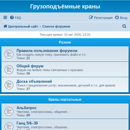
Грузоподъёмные краны
FAQ
Регистрация
Вход
П
Центральный сайт
Список форумов
о
Текущее время: 10 авг 2026, 23:01
и
Разное
с
Правила пользования форумом
к
Как создать новую тему, приложить файл и т.п.
Темы:
21
Общий форум
Форум на любые темы связанные с кранами.
Темы:
59
Доска объявлений
Поиск / предложение услуг, механизмов, деталей и т.п. для кранов
Темы:
27
Краны портальные
Альбатрос
Чертежи, электросхемы, общение...
Темы:
89
Ганц 5/6–30
Чертежи, электросхемы, общение...