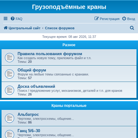
Грузоподъёмные краны
FAQ
Регистрация
Вход
П
Центральный сайт
Список форумов
о
Текущее время: 08 авг 2026, 11:37
и
Разное
с
Правила пользования форумом
к
Как создать новую тему, приложить файл и т.п.
Темы:
20
Общий форум
Форум на любые темы связанные с кранами.
Темы:
57
Доска объявлений
Поиск / предложение услуг, механизмов, деталей и т.п. для кранов
Темы:
26
Краны портальные
Альбатрос
Чертежи, электросхемы, общение...
Темы:
86
Ганц 5/6–30
Чертежи, электросхемы, общение...