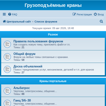
Грузоподъёмные краны
FAQ
Регистрация
Вход
П
Центральный сайт
Список форумов
о
Текущее время: 09 авг 2026, 18:48
и
Разное
с
Правила пользования форумом
к
Как создать новую тему, приложить файл и т.п.
Темы:
21
Общий форум
Форум на любые темы связанные с кранами.
Темы:
58
Доска объявлений
Поиск / предложение услуг, механизмов, деталей и т.п. для кранов
Темы:
27
Краны портальные
Альбатрос
Чертежи, электросхемы, общение...
Темы:
88
Ганц 5/6–30
Чертежи, электросхемы, общение...