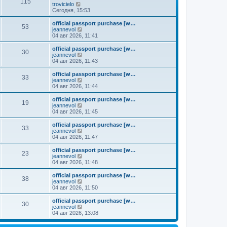
к
115
П
trovicielo
м
е
п
е
Сегодня, 15:53
у
д
о
р
с
н
с
е
о
official passport purchase [w…
е
л
53
й
о
П
jeannevol
м
е
т
б
е
04 авг 2026, 11:41
у
д
и
щ
р
с
н
к
е
е
о
official passport purchase [w…
е
30
п
н
й
П
о
jeannevol
м
о
и
т
е
б
04 авг 2026, 11:43
у
с
ю
и
р
щ
с
л
к
е
е
о
official passport purchase [w…
е
33
п
й
н
о
П
jeannevol
д
о
т
и
б
е
04 авг 2026, 11:44
н
с
и
ю
щ
р
е
л
к
е
е
official passport purchase [w…
м
е
19
п
н
й
П
jeannevol
у
д
о
и
т
е
04 авг 2026, 11:45
с
н
с
ю
и
р
о
е
л
к
е
official passport purchase [w…
о
м
е
33
п
й
П
jeannevol
б
у
д
о
т
е
04 авг 2026, 11:47
щ
с
н
с
и
р
е
о
е
л
к
е
н
official passport purchase [w…
о
м
е
23
п
й
и
П
jeannevol
б
у
д
о
т
ю
е
04 авг 2026, 11:48
щ
с
н
с
и
р
е
о
е
л
к
е
н
official passport purchase [w…
о
м
е
38
п
й
и
П
jeannevol
б
у
д
о
т
ю
е
04 авг 2026, 11:50
щ
с
н
с
и
р
е
о
е
л
к
е
н
official passport purchase [w…
о
м
е
30
п
й
и
П
jeannevol
б
у
д
о
т
ю
е
04 авг 2026, 13:08
щ
с
н
с
и
р
е
о
е
л
к
е
н
о