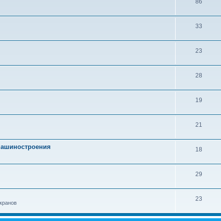
86
33
23
28
19
21
 машиностроения
18
29
23
кранов