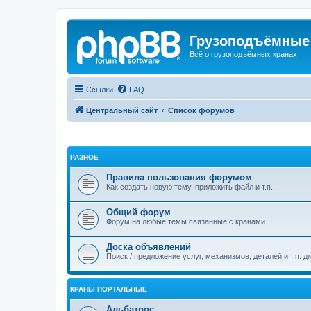
Грузоподъёмные
Всё о грузоподъёмных кранах
Ссылки
FAQ
Центральный сайт
Список форумов
РАЗНОЕ
Правила пользования форумом
Как создать новую тему, приложить файл и т.п.
Общий форум
Форум на любые темы связанные с кранами.
Доска объявлений
Поиск / предложение услуг, механизмов, деталей и т.п. д
КРАНЫ ПОРТАЛЬНЫЕ
Альбатрос