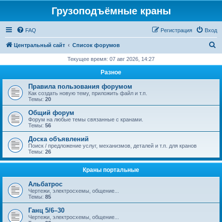
Грузоподъёмные краны
FAQ
Регистрация
Вход
П
Центральный сайт
Список форумов
о
Текущее время: 07 авг 2026, 14:27
и
Разное
с
Правила пользования форумом
к
Как создать новую тему, приложить файл и т.п.
Темы:
20
Общий форум
Форум на любые темы связанные с кранами.
Темы:
56
Доска объявлений
Поиск / предложение услуг, механизмов, деталей и т.п. для кранов
Темы:
26
Краны портальные
Альбатрос
Чертежи, электросхемы, общение...
Темы:
85
Ганц 5/6–30
Чертежи, электросхемы, общение...