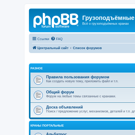
Грузоподъёмные
Всё о грузоподъёмных кранах
Ссылки
FAQ
Центральный сайт
Список форумов
РАЗНОЕ
Правила пользования форумом
Как создать новую тему, приложить файл и т.п.
Общий форум
Форум на любые темы связанные с кранами.
Доска объявлений
Поиск / предложение услуг, механизмов, деталей и т.п. д
КРАНЫ ПОРТАЛЬНЫЕ
Альбатрос