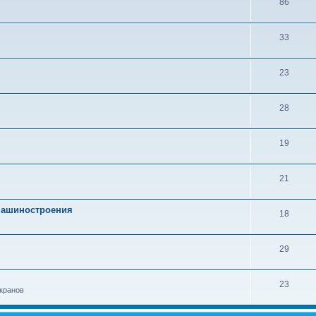
86
33
23
28
19
21
 машиностроения
18
29
23
кранов