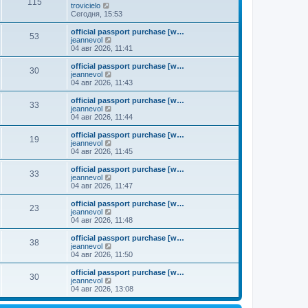
к
115
П
trovicielo
м
е
п
е
Сегодня, 15:53
у
д
о
р
с
н
с
е
о
official passport purchase [w…
е
л
53
й
о
П
jeannevol
м
е
т
б
е
04 авг 2026, 11:41
у
д
и
щ
р
с
н
к
е
е
о
official passport purchase [w…
е
30
п
н
й
П
о
jeannevol
м
о
и
т
е
б
04 авг 2026, 11:43
у
с
ю
и
р
щ
с
л
к
е
е
о
official passport purchase [w…
е
33
п
й
н
о
П
jeannevol
д
о
т
и
б
е
04 авг 2026, 11:44
н
с
и
ю
щ
р
е
л
к
е
е
official passport purchase [w…
м
е
19
п
н
й
П
jeannevol
у
д
о
и
т
е
04 авг 2026, 11:45
с
н
с
ю
и
р
о
е
л
к
е
official passport purchase [w…
о
м
е
33
п
й
П
jeannevol
б
у
д
о
т
е
04 авг 2026, 11:47
щ
с
н
с
и
р
е
о
е
л
к
е
н
official passport purchase [w…
о
м
е
23
п
й
и
П
jeannevol
б
у
д
о
т
ю
е
04 авг 2026, 11:48
щ
с
н
с
и
р
е
о
е
л
к
е
н
official passport purchase [w…
о
м
е
38
п
й
и
П
jeannevol
б
у
д
о
т
ю
е
04 авг 2026, 11:50
щ
с
н
с
и
р
е
о
е
л
к
е
н
official passport purchase [w…
о
м
е
30
п
й
и
П
jeannevol
б
у
д
о
т
ю
е
04 авг 2026, 13:08
щ
с
н
с
и
р
е
о
е
л
к
е
н
о