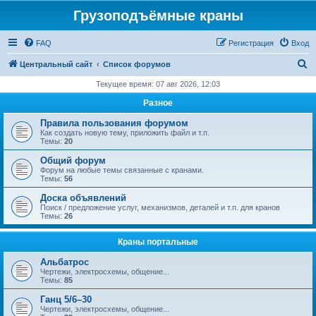
Грузоподъёмные краны
FAQ
Регистрация
Вход
П
Центральный сайт
Список форумов
о
Текущее время: 07 авг 2026, 12:03
и
Разное
с
Правила пользования форумом
к
Как создать новую тему, приложить файл и т.п.
Темы:
20
Общий форум
Форум на любые темы связанные с кранами.
Темы:
56
Доска объявлений
Поиск / предложение услуг, механизмов, деталей и т.п. для кранов
Темы:
26
Краны портальные
Альбатрос
Чертежи, электросхемы, общение...
Темы:
85
Ганц 5/6–30
Чертежи, электросхемы, общение...