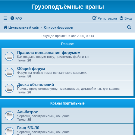
Грузоподъёмные краны
FAQ
Регистрация
Вход
П
Центральный сайт
Список форумов
о
Текущее время: 07 авг 2026, 09:14
и
Разное
с
Правила пользования форумом
к
Как создать новую тему, приложить файл и т.п.
Темы:
20
Общий форум
Форум на любые темы связанные с кранами.
Темы:
56
Доска объявлений
Поиск / предложение услуг, механизмов, деталей и т.п. для кранов
Темы:
26
Краны портальные
Альбатрос
Чертежи, электросхемы, общение...
Темы:
85
Ганц 5/6–30
Чертежи, электросхемы, общение...