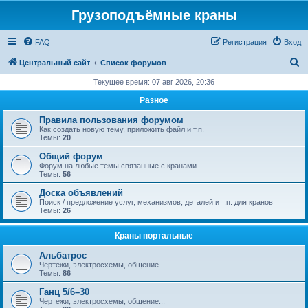
Грузоподъёмные краны
FAQ
Регистрация
Вход
П
Центральный сайт
Список форумов
о
Текущее время: 07 авг 2026, 20:36
и
Разное
с
Правила пользования форумом
к
Как создать новую тему, приложить файл и т.п.
Темы:
20
Общий форум
Форум на любые темы связанные с кранами.
Темы:
56
Доска объявлений
Поиск / предложение услуг, механизмов, деталей и т.п. для кранов
Темы:
26
Краны портальные
Альбатрос
Чертежи, электросхемы, общение...
Темы:
86
Ганц 5/6–30
Чертежи, электросхемы, общение...