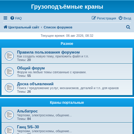
Грузоподъёмные краны
FAQ
Регистрация
Вход
П
Центральный сайт
Список форумов
о
Текущее время: 06 авг 2026, 08:32
и
Разное
с
Правила пользования форумом
к
Как создать новую тему, приложить файл и т.п.
Темы:
20
Общий форум
Форум на любые темы связанные с кранами.
Темы:
55
Доска объявлений
Поиск / предложение услуг, механизмов, деталей и т.п. для кранов
Темы:
26
Краны портальные
Альбатрос
Чертежи, электросхемы, общение...
Темы:
84
Ганц 5/6–30
Чертежи, электросхемы, общение...