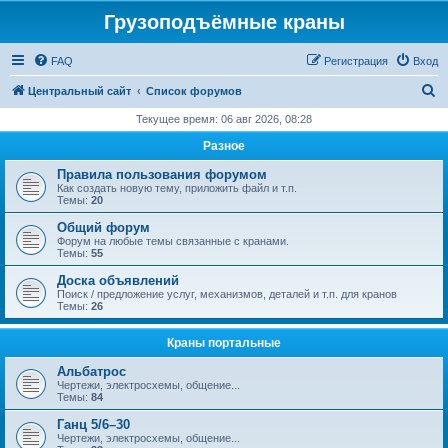
Грузоподъёмные краны
FAQ
Регистрация
Вход
П
Центральный сайт
Список форумов
о
Текущее время: 06 авг 2026, 08:28
и
Разное
с
Правила пользования форумом
к
Как создать новую тему, приложить файл и т.п.
Темы:
20
Общий форум
Форум на любые темы связанные с кранами.
Темы:
55
Доска объявлений
Поиск / предложение услуг, механизмов, деталей и т.п. для кранов
Темы:
26
Краны портальные
Альбатрос
Чертежи, электросхемы, общение...
Темы:
84
Ганц 5/6–30
Чертежи, электросхемы, общение...