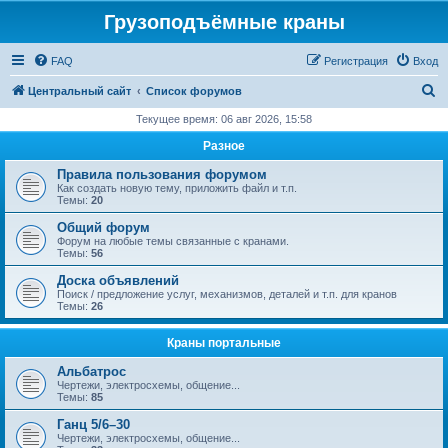
Грузоподъёмные краны
FAQ
Регистрация
Вход
П
Центральный сайт
Список форумов
о
Текущее время: 06 авг 2026, 15:58
и
Разное
с
Правила пользования форумом
к
Как создать новую тему, приложить файл и т.п.
Темы:
20
Общий форум
Форум на любые темы связанные с кранами.
Темы:
56
Доска объявлений
Поиск / предложение услуг, механизмов, деталей и т.п. для кранов
Темы:
26
Краны портальные
Альбатрос
Чертежи, электросхемы, общение...
Темы:
85
Ганц 5/6–30
Чертежи, электросхемы, общение...