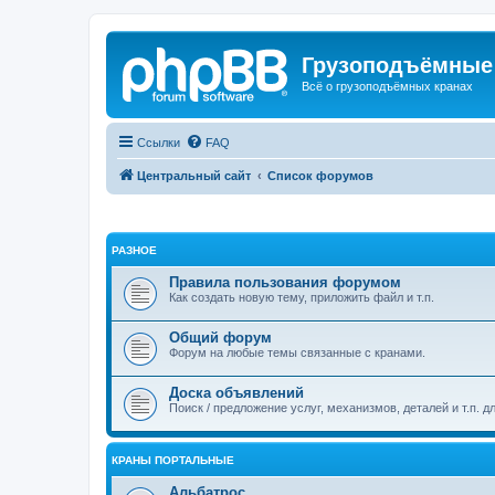
Грузоподъёмные
Всё о грузоподъёмных кранах
Ссылки
FAQ
Центральный сайт
Список форумов
РАЗНОЕ
Правила пользования форумом
Как создать новую тему, приложить файл и т.п.
Общий форум
Форум на любые темы связанные с кранами.
Доска объявлений
Поиск / предложение услуг, механизмов, деталей и т.п. д
КРАНЫ ПОРТАЛЬНЫЕ
Альбатрос