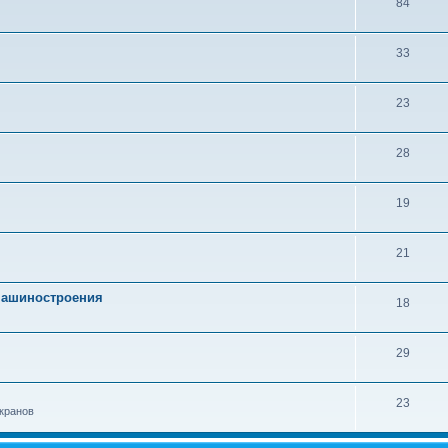
84
33
23
28
19
21
 машиностроения
18
29
23
кранов