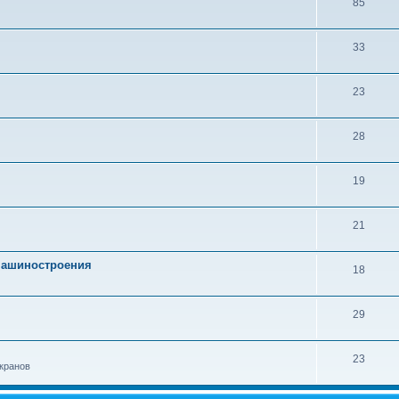
85
33
23
28
19
21
 машиностроения
18
29
23
кранов