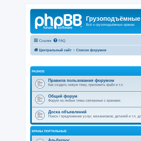
Грузоподъёмные
Всё о грузоподъёмных кранах
Ссылки
FAQ
Центральный сайт
Список форумов
РАЗНОЕ
Правила пользования форумом
Как создать новую тему, приложить файл и т.п.
Общий форум
Форум на любые темы связанные с кранами.
Доска объявлений
Поиск / предложение услуг, механизмов, деталей и т.п. д
КРАНЫ ПОРТАЛЬНЫЕ
Альбатрос