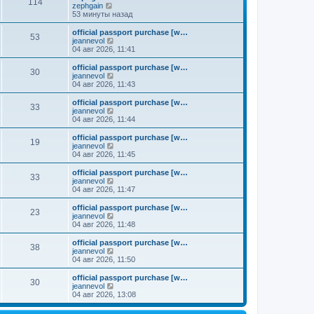
к
114
П
zephgain
м
е
п
е
53 минуты назад
у
д
о
р
с
н
с
е
о
official passport purchase [w…
е
л
53
й
о
П
jeannevol
м
е
т
б
е
04 авг 2026, 11:41
у
д
и
щ
р
с
н
к
е
е
о
official passport purchase [w…
е
30
п
н
й
П
о
jeannevol
м
о
и
т
е
б
04 авг 2026, 11:43
у
с
ю
и
р
щ
с
л
к
е
е
о
official passport purchase [w…
е
33
п
й
н
о
П
jeannevol
д
о
т
и
б
е
04 авг 2026, 11:44
н
с
и
ю
щ
р
е
л
к
е
е
official passport purchase [w…
м
е
19
п
н
й
П
jeannevol
у
д
о
и
т
е
04 авг 2026, 11:45
с
н
с
ю
и
р
о
е
л
к
е
official passport purchase [w…
о
м
е
33
п
й
П
jeannevol
б
у
д
о
т
е
04 авг 2026, 11:47
щ
с
н
с
и
р
е
о
е
л
к
е
н
official passport purchase [w…
о
м
е
23
п
й
и
П
jeannevol
б
у
д
о
т
ю
е
04 авг 2026, 11:48
щ
с
н
с
и
р
е
о
е
л
к
е
н
official passport purchase [w…
о
м
е
38
п
й
и
П
jeannevol
б
у
д
о
т
ю
е
04 авг 2026, 11:50
щ
с
н
с
и
р
е
о
е
л
к
е
н
official passport purchase [w…
о
м
е
30
п
й
и
П
jeannevol
б
у
д
о
т
ю
е
04 авг 2026, 13:08
щ
с
н
с
и
р
е
о
е
л
к
е
н
о