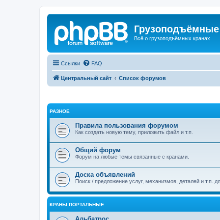
Грузоподъёмные
Всё о грузоподъёмных кранах
Ссылки
FAQ
Центральный сайт
Список форумов
РАЗНОЕ
Правила пользования форумом
Как создать новую тему, приложить файл и т.п.
Общий форум
Форум на любые темы связанные с кранами.
Доска объявлений
Поиск / предложение услуг, механизмов, деталей и т.п. д
КРАНЫ ПОРТАЛЬНЫЕ
Альбатрос