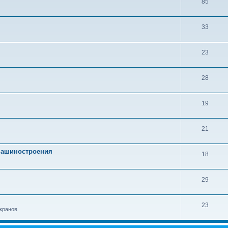
85
33
23
28
19
21
 машиностроения
18
29
23
кранов