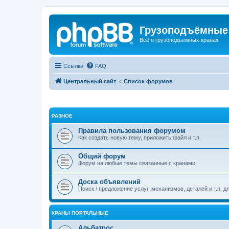
Грузоподъёмные
Всё о грузоподъёмных кранах
Ссылки
FAQ
Центральный сайт
Список форумов
РАЗНОЕ
Правила пользования форумом
Как создать новую тему, приложить файл и т.п.
Общий форум
Форум на любые темы связанные с кранами.
Доска объявлений
Поиск / предложение услуг, механизмов, деталей и т.п. д
КРАНЫ ПОРТАЛЬНЫЕ
Альбатрос