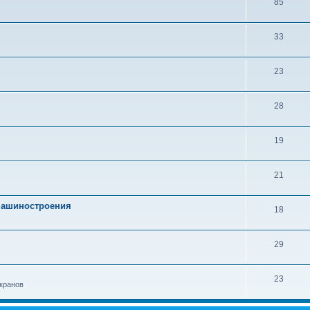
85
33
23
28
19
21
 машиностроения
18
29
23
кранов