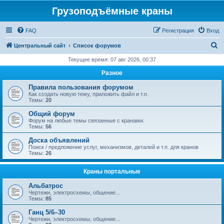
Грузоподъёмные краны
FAQ
Регистрация
Вход
П
Центральный сайт
Список форумов
о
Текущее время: 07 авг 2026, 00:37
и
Разное
с
Правила пользования форумом
к
Как создать новую тему, приложить файл и т.п.
Темы:
20
Общий форум
Форум на любые темы связанные с кранами.
Темы:
56
Доска объявлений
Поиск / предложение услуг, механизмов, деталей и т.п. для кранов
Темы:
26
Краны портальные
Альбатрос
Чертежи, электросхемы, общение...
Темы:
85
Ганц 5/6–30
Чертежи, электросхемы, общение...