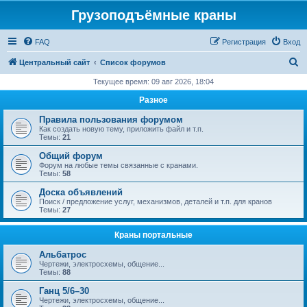
Грузоподъёмные краны
FAQ
Регистрация
Вход
П
Центральный сайт
Список форумов
о
Текущее время: 09 авг 2026, 18:04
и
Разное
с
Правила пользования форумом
к
Как создать новую тему, приложить файл и т.п.
Темы:
21
Общий форум
Форум на любые темы связанные с кранами.
Темы:
58
Доска объявлений
Поиск / предложение услуг, механизмов, деталей и т.п. для кранов
Темы:
27
Краны портальные
Альбатрос
Чертежи, электросхемы, общение...
Темы:
88
Ганц 5/6–30
Чертежи, электросхемы, общение...