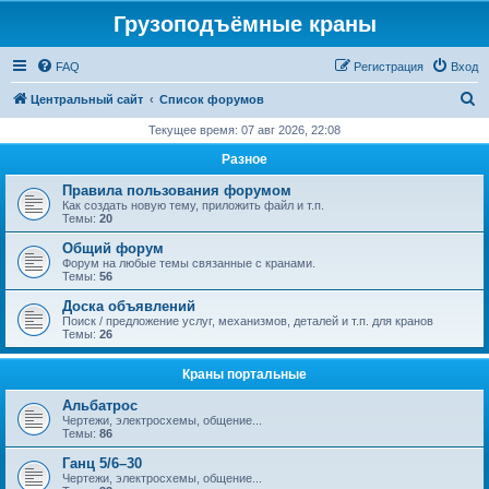
Грузоподъёмные краны
FAQ
Регистрация
Вход
П
Центральный сайт
Список форумов
о
Текущее время: 07 авг 2026, 22:08
и
Разное
с
Правила пользования форумом
к
Как создать новую тему, приложить файл и т.п.
Темы:
20
Общий форум
Форум на любые темы связанные с кранами.
Темы:
56
Доска объявлений
Поиск / предложение услуг, механизмов, деталей и т.п. для кранов
Темы:
26
Краны портальные
Альбатрос
Чертежи, электросхемы, общение...
Темы:
86
Ганц 5/6–30
Чертежи, электросхемы, общение...