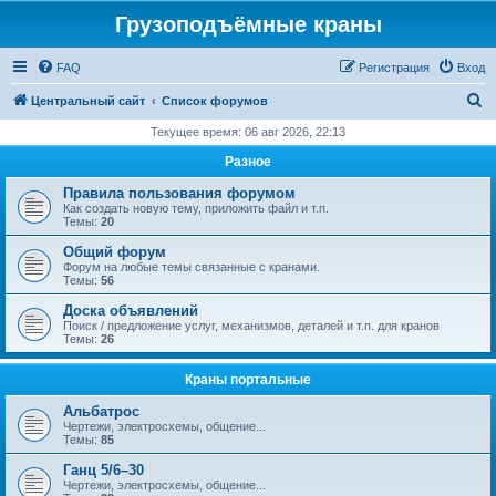
Грузоподъёмные краны
FAQ
Регистрация
Вход
П
Центральный сайт
Список форумов
о
Текущее время: 06 авг 2026, 22:13
и
Разное
с
Правила пользования форумом
к
Как создать новую тему, приложить файл и т.п.
Темы:
20
Общий форум
Форум на любые темы связанные с кранами.
Темы:
56
Доска объявлений
Поиск / предложение услуг, механизмов, деталей и т.п. для кранов
Темы:
26
Краны портальные
Альбатрос
Чертежи, электросхемы, общение...
Темы:
85
Ганц 5/6–30
Чертежи, электросхемы, общение...