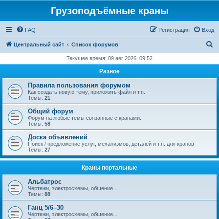
Грузоподъёмные краны
FAQ
Регистрация
Вход
П
Центральный сайт
Список форумов
о
Текущее время: 09 авг 2026, 09:52
и
Разное
с
Правила пользования форумом
к
Как создать новую тему, приложить файл и т.п.
Темы:
21
Общий форум
Форум на любые темы связанные с кранами.
Темы:
58
Доска объявлений
Поиск / предложение услуг, механизмов, деталей и т.п. для кранов
Темы:
27
Краны портальные
Альбатрос
Чертежи, электросхемы, общение...
Темы:
88
Ганц 5/6–30
Чертежи, электросхемы, общение...