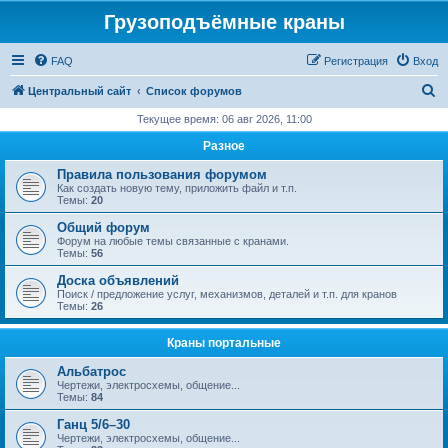
Грузоподъёмные краны
FAQ
Регистрация
Вход
П
Центральный сайт
Список форумов
о
Текущее время: 06 авг 2026, 11:00
и
Разное
с
Правила пользования форумом
к
Как создать новую тему, приложить файл и т.п.
Темы:
20
Общий форум
Форум на любые темы связанные с кранами.
Темы:
56
Доска объявлений
Поиск / предложение услуг, механизмов, деталей и т.п. для кранов
Темы:
26
Краны портальные
Альбатрос
Чертежи, электросхемы, общение...
Темы:
84
Ганц 5/6–30
Чертежи, электросхемы, общение...