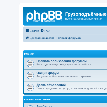
Грузоподъёмные
Всё о грузоподъёмных кранах
Ссылки
FAQ
Центральный сайт
Список форумов
РАЗНОЕ
Правила пользования форумом
Как создать новую тему, приложить файл и т.п.
Общий форум
Форум на любые темы связанные с кранами.
Доска объявлений
Поиск / предложение услуг, механизмов, деталей и т.п. д
КРАНЫ ПОРТАЛЬНЫЕ
Альбатрос