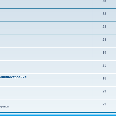
85
33
23
28
19
21
 машиностроения
18
29
23
кранов