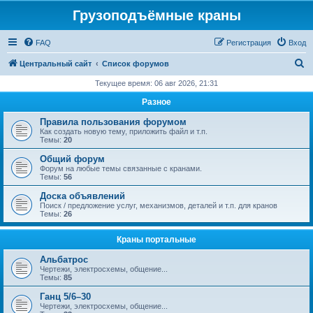
Грузоподъёмные краны
FAQ
Регистрация
Вход
П
Центральный сайт
Список форумов
о
Текущее время: 06 авг 2026, 21:31
и
Разное
с
Правила пользования форумом
к
Как создать новую тему, приложить файл и т.п.
Темы:
20
Общий форум
Форум на любые темы связанные с кранами.
Темы:
56
Доска объявлений
Поиск / предложение услуг, механизмов, деталей и т.п. для кранов
Темы:
26
Краны портальные
Альбатрос
Чертежи, электросхемы, общение...
Темы:
85
Ганц 5/6–30
Чертежи, электросхемы, общение...