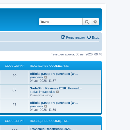
Поиск
Расширенный по
Регистрация
Вход
Текущее время: 08 авг 2026, 09:48
СООБЩЕНИЯ
ПОСЛЕДНЕЕ СООБЩЕНИЕ
official passport purchase [w…
20
П
jeannevol
е
04 авг 2026, 11:37
р
е
SodaSlim Reviews 2026: Honest…
67
й
П
sodaslimcapsules
т
е
2 минуты назад
и
р
к
е
official passport purchase [w…
27
п
й
П
jeannevol
о
т
е
04 авг 2026, 11:39
с
и
р
л
к
е
е
п
й
СООБЩЕНИЯ
ПОСЛЕДНЕЕ СООБЩЕНИЕ
д
о
т
н
с
и
Trovicielo Recensioni 2026 - …
е
л