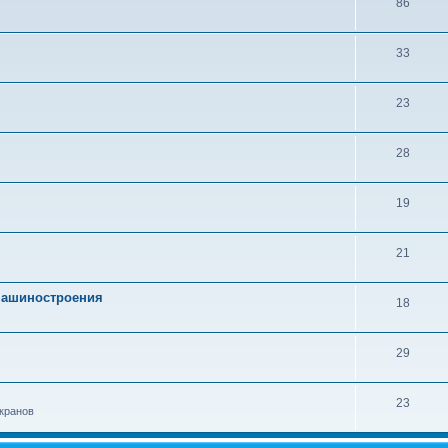
86
33
23
28
19
21
 машиностроения
18
29
23
кранов