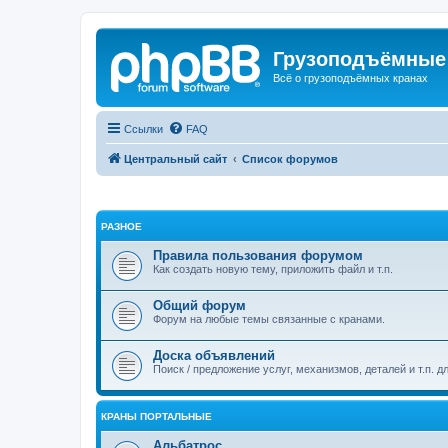
Грузоподъёмные
Всё о грузоподъёмных кранах
Ссылки
FAQ
Центральный сайт
Список форумов
РАЗНОЕ
Правила пользования форумом
Как создать новую тему, приложить файл и т.п.
Общий форум
Форум на любые темы связанные с кранами.
Доска объявлений
Поиск / предложение услуг, механизмов, деталей и т.п. д
КРАНЫ ПОРТАЛЬНЫЕ
Альбатрос