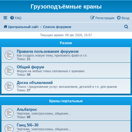
Грузоподъёмные краны
FAQ
Регистрация
Вход
П
Центральный сайт
Список форумов
о
Текущее время: 09 авг 2026, 15:57
и
Разное
с
Правила пользования форумом
к
Как создать новую тему, приложить файл и т.п.
Темы:
21
Общий форум
Форум на любые темы связанные с кранами.
Темы:
58
Доска объявлений
Поиск / предложение услуг, механизмов, деталей и т.п. для кранов
Темы:
27
Краны портальные
Альбатрос
Чертежи, электросхемы, общение...
Темы:
88
Ганц 5/6–30
Чертежи, электросхемы, общение...