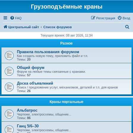
Грузоподъёмные краны
FAQ
Регистрация
Вход
П
Центральный сайт
Список форумов
о
Текущее время: 08 авг 2026, 11:34
и
Разное
с
Правила пользования форумом
к
Как создать новую тему, приложить файл и т.п.
Темы:
20
Общий форум
Форум на любые темы связанные с кранами.
Темы:
57
Доска объявлений
Поиск / предложение услуг, механизмов, деталей и т.п. для кранов
Темы:
26
Краны портальные
Альбатрос
Чертежи, электросхемы, общение...
Темы:
86
Ганц 5/6–30
Чертежи, электросхемы, общение...