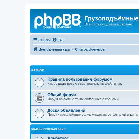
Грузоподъёмные
Всё о грузоподъёмных кранах
Ссылки
FAQ
Центральный сайт
Список форумов
РАЗНОЕ
Правила пользования форумом
Как создать новую тему, приложить файл и т.п.
Общий форум
Форум на любые темы связанные с кранами.
Доска объявлений
Поиск / предложение услуг, механизмов, деталей и т.п. д
КРАНЫ ПОРТАЛЬНЫЕ
Альбатрос