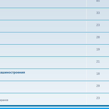
85
33
23
28
19
21
 машиностроения
18
29
23
кранов