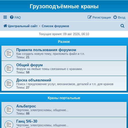
Грузоподъёмные краны
FAQ
Регистрация
Вход
П
Центральный сайт
Список форумов
о
Текущее время: 09 авг 2026, 06:10
и
Разное
с
Правила пользования форумом
к
Как создать новую тему, приложить файл и т.п.
Темы:
21
Общий форум
Форум на любые темы связанные с кранами.
Темы:
58
Доска объявлений
Поиск / предложение услуг, механизмов, деталей и т.п. для кранов
Темы:
27
Краны портальные
Альбатрос
Чертежи, электросхемы, общение...
Темы:
88
Ганц 5/6–30
Чертежи, электросхемы, общение...