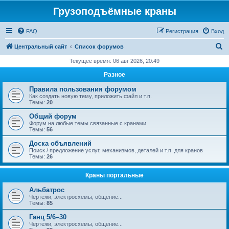
Грузоподъёмные краны
FAQ
Регистрация
Вход
П
Центральный сайт
Список форумов
о
Текущее время: 06 авг 2026, 20:49
и
Разное
с
Правила пользования форумом
к
Как создать новую тему, приложить файл и т.п.
Темы:
20
Общий форум
Форум на любые темы связанные с кранами.
Темы:
56
Доска объявлений
Поиск / предложение услуг, механизмов, деталей и т.п. для кранов
Темы:
26
Краны портальные
Альбатрос
Чертежи, электросхемы, общение...
Темы:
85
Ганц 5/6–30
Чертежи, электросхемы, общение...